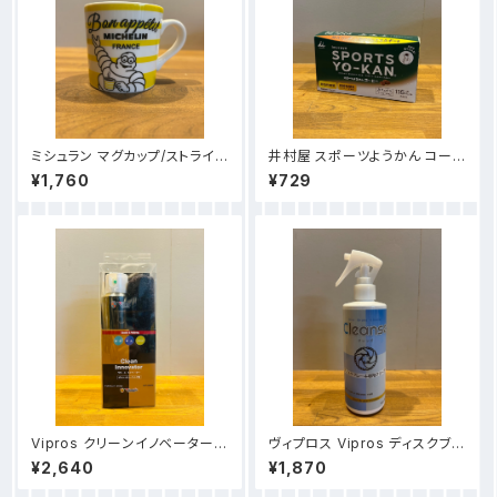
ミシュラン マグカップ/ストライプ
井村屋 スポーツようかん コーヒ
（イエロー）【MICHELIN Mug
ー（5本入り）
¥1,760
¥729
Stripe】
Vipros クリーンイノベーター
ヴィプロス Vipros ディスクブレ
（コーティング剤）
ーキ専用クリーナー クレンズ 3
¥2,640
¥1,870
00ml